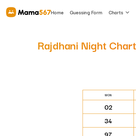
Home
Guessing Form
Charts
Rajdhani Night Char
MON
02
34
97