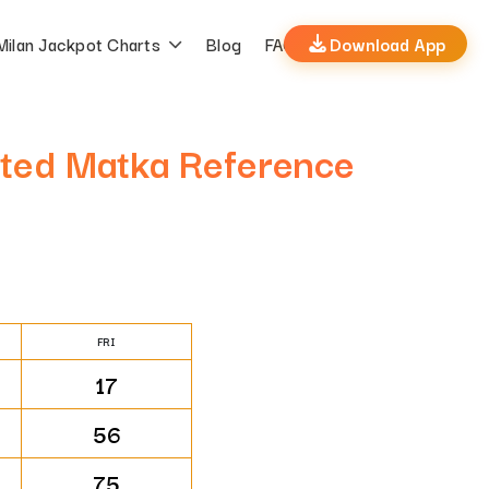
Milan Jackpot Charts
Blog
FAQs
Download App
ated Matka Reference
FRI
17
56
75