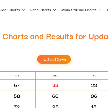
Jodi Charts
Pana Charts
Milan Starline Charts
t Charts and Results for Upd
Scroll Down
TUE
WED
THU
67
38
23
58
60
06
72
98
18