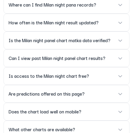
The result includes the final panel outcome along with the
Where can I find Milan night pana records?
Easy access for users who track daily results
declared numbers for that night session.
This page maintains earlier Milan night pana chart entries so
How often is the Milan night result updated?
Why this page is reliable
users can review past outcomes.
The information presented here follows the
The result is updated once the official night timings release the
Is the Milan night panel chart matka data verified?
official release cycle. Each Milan night panel chart
numbers.
result is added only after cross-checking the
published numbers, allowing users to follow a
The information is checked against official updates before being
Can I view past Milan night panel chart results?
regular, steady source for night-session data.
posted.
Clean formatting ensures that the panel, the
Yes, the page provides a list of earlier panel entries for reference.
Is access to the Milan night chart free?
panna values, and the main result remain
readable even during peak hours.
Yes, the chart and records can be viewed freely.
Are predictions offered on this page?
How this page can help
At the top, you will see the current Milan night
No, this page only shares published satta matka results and does
Does the chart load well on mobile?
chart panel for the day along with the release
not provide predictions.
time. Beneath that lies the record of previous
The page layout works smoothly across mobile and desktop
What other charts are available?
Milan night pana chart entries. The historical