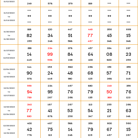
11/12/2023
249
578
379
189
***
***
***
***
***
***
***
***
11/13/2023
**
**
**
**
**
**
to
11/19/2023
***
***
***
***
***
***
189
120
447
449
356
669
11/20/2023
82
34
51
77
45
15
to
11/26/2023
255
248
588
467
348
348
399
234
378
457
334
237
11/27/2023
14
99
84
64
08
23
to
12/03/2023
446
568
239
400
800
256
144
156
680
268
159
359
12/04/2023
90
24
48
68
57
71
to
12/10/2023
578
446
990
125
368
146
559
234
467
890
249
359
12/11/2023
94
95
76
79
50
76
to
12/17/2023
789
267
268
135
389
123
340
167
267
113
255
268
12/18/2023
77
41
53
54
21
63
to
12/24/2023
890
678
256
347
137
148
400
467
588
359
600
560
12/25/2023
42
75
14
79
67
15
to
12/31/2023
778
113
248
126
467
267