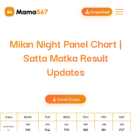
Download
Milan Night Panel Chart |
Satta Matka Result
Updates
Scroll Down
Date
MON
TUE
WED
THU
FRI
SAT
345
370
124
900
459
136
01/02/2023
26
04
70
96
81
07
to