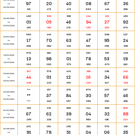
97
20
40
08
67
36
to
02/25/2024
115
479
479
666
449
358
460
569
699
234
129
450
02/26/2024
01
05
46
94
27
92
to
03/03/2024
155
780
178
455
250
570
560
449
600
248
568
237
03/04/2024
17
70
63
47
95
24
to
03/10/2024
368
280
229
890
258
699
678
180
370
160
159
236
03/11/2024
13
98
01
78
53
19
to
03/17/2024
166
260
579
350
670
180
347
578
146
399
238
240
03/18/2024
44
01
12
16
34
66
to
03/24/2024
248
245
156
240
347
349
***
157
378
670
267
257
03/25/2024
**
37
84
30
57
46
to
03/31/2024
***
340
257
569
250
358
169
178
689
244
689
800
04/01/2024
67
62
39
04
32
88
to
04/07/2024
269
228
270
680
138
224
126
160
230
280
578
139
04/08/2024
91
78
51
04
06
35
to