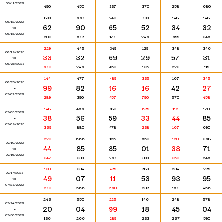
06/11/2023
490
450
337
370
258
680
899
667
240
799
148
148
06/12/2023
62
90
65
52
34
32
to
06/18/2023
200
578
177
246
699
345
229
445
349
129
348
346
06/19/2023
33
32
69
29
57
31
to
06/25/2023
670
246
450
135
223
119
144
477
489
335
167
345
06/26/2023
99
82
16
16
42
27
to
07/02/2023
289
390
457
790
570
458
148
456
780
689
112
170
07/03/2023
38
56
59
33
44
85
to
07/09/2023
369
880
478
238
167
690
220
666
125
550
120
368
07/10/2023
44
85
85
01
38
71
to
07/16/2023
347
339
267
399
350
245
130
334
489
889
234
289
07/17/2023
49
07
11
53
93
95
to
07/23/2023
270
566
560
238
157
456
246
550
225
146
248
578
07/24/2023
20
04
99
18
45
04
to
07/30/2023
136
266
289
233
267
590