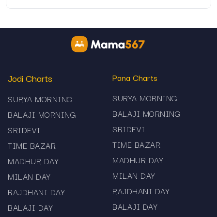
devices.
information allows regular viewers to check
Other matka charts such as Milan day, Kalyan, Sridevi and
earlier outcomes and compare patterns. This is
helpful for those who keep personal notes or
Rajdhani can also be found on the site.
maintain reference logs.
Disclaimer
Jodi Charts
Pana Charts
This page is intended for informational use. The
panel chart and panna results shown here come
SURYA MORNING
SURYA MORNING
from publicly available data. The site does not
BALAJI MORNING
BALAJI MORNING
support or promote gambling, satta play, or
SRIDEVI
SRIDEVI
prediction services of any kind. Readers should
TIME BAZAR
ensure they follow all rules and guidelines set by
TIME BAZAR
their local jurisdiction.
MADHUR DAY
MADHUR DAY
MILAN DAY
MILAN DAY
RAJDHANI DAY
RAJDHANI DAY
BALAJI DAY
BALAJI DAY