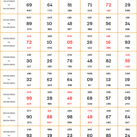
04/17/2023
69
64
51
71
72
29
to
04/23/2023
667
770
290
245
129
568
567
245
130
129
366
139
04/24/2023
89
10
45
29
56
34
to
04/30/2023
270
389
357
388
240
338
124
335
578
570
128
225
05/01/2023
72
10
05
26
16
93
to
05/07/2023
147
578
889
123
358
788
139
237
278
455
233
249
05/08/2023
30
26
76
48
82
55
to
05/14/2023
127
150
790
170
147
249
490
790
259
668
100
236
05/15/2023
32
62
64
09
13
19
to
05/21/2023
147
345
699
117
238
568
126
200
680
358
258
460
05/22/2023
99
28
49
68
57
09
to
05/28/2023
126
990
577
233
269
270
577
116
450
770
259
240
05/29/2023
90
88
98
49
67
64
to
06/04/2023
370
567
558
379
160
347
234
588
255
349
567
589
06/05/2023
93
19
23
60
85
24
to