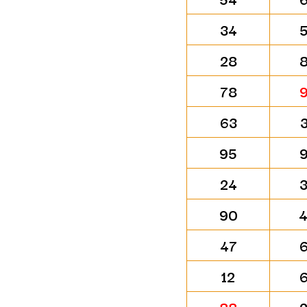
34
28
78
63
95
24
90
47
12