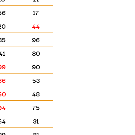
56
17
20
44
85
96
41
80
99
90
66
53
50
48
94
75
64
31
29
81