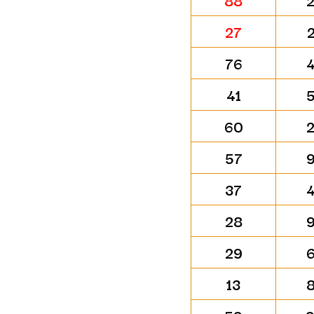
88
27
76
41
60
57
37
28
29
13