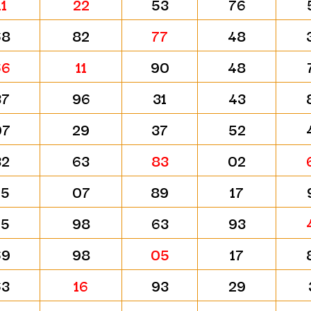
11
22
53
76
68
82
77
48
66
11
90
48
37
96
31
43
07
29
37
52
32
63
83
02
25
07
89
17
25
98
63
93
69
98
05
17
63
16
93
29