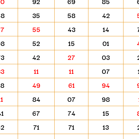
50
92
69
85
68
35
58
42
77
55
43
14
08
52
15
01
73
42
27
03
83
11
11
07
28
49
61
94
11
84
07
98
41
67
74
15
62
71
71
13