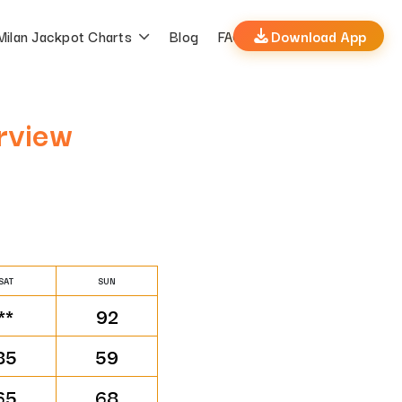
Milan Jackpot Charts
Blog
FAQs
Download App
rview
SAT
SUN
**
92
85
59
65
68