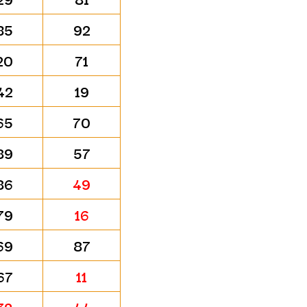
35
92
20
71
42
19
65
70
89
57
86
49
79
16
69
87
67
11