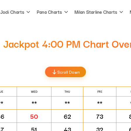
Jodi Charts
Pana Charts
Milan Starline Charts
n Jackpot 4:00 PM Chart Ove
Scroll Down
UE
WED
THU
FRI
**
**
**
**
46
50
62
73
47
51
43
32