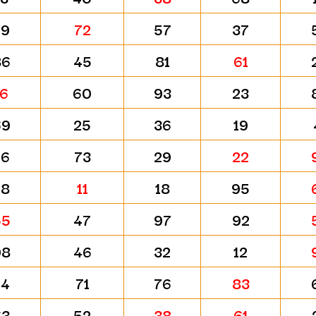
79
72
57
37
86
45
81
61
16
60
93
23
69
25
36
19
26
73
29
22
78
11
18
95
55
47
97
92
98
46
32
12
24
71
76
83
63
52
38
61