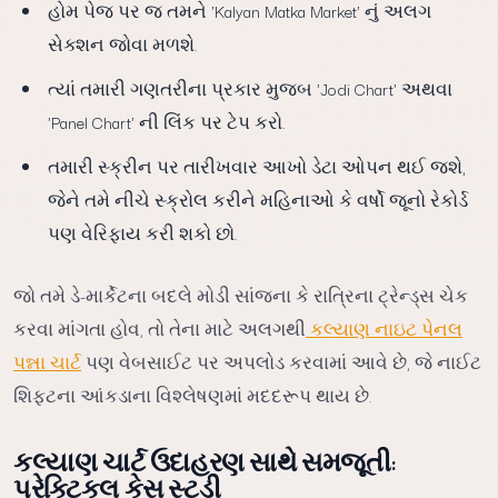
હોમ પેજ પર જ તમને 'Kalyan Matka Market' નું અલગ
સેક્શન જોવા મળશે.
ત્યાં તમારી ગણતરીના પ્રકાર મુજબ 'Jodi Chart' અથવા
'Panel Chart' ની લિંક પર ટેપ કરો.
તમારી સ્ક્રીન પર તારીખવાર આખો ડેટા ઓપન થઈ જશે,
જેને તમે નીચે સ્ક્રોલ કરીને મહિનાઓ કે વર્ષો જૂનો રેકોર્ડ
પણ વેરિફાય કરી શકો છો.
જો તમે ડે-માર્કેટના બદલે મોડી સાંજના કે રાત્રિના ટ્રેન્ડ્સ ચેક
કરવા માંગતા હોવ, તો તેના માટે અલગથી
કલ્યાણ નાઇટ પેનલ
પન્ના ચાર્ટ
પણ વેબસાઈટ પર અપલોડ કરવામાં આવે છે, જે નાઈટ
શિફ્ટના આંકડાના વિશ્લેષણમાં મદદરૂપ થાય છે.
કલ્યાણ ચાર્ટ ઉદાહરણ સાથે સમજૂતી:
પ્રેક્ટિકલ કેસ સ્ટડી