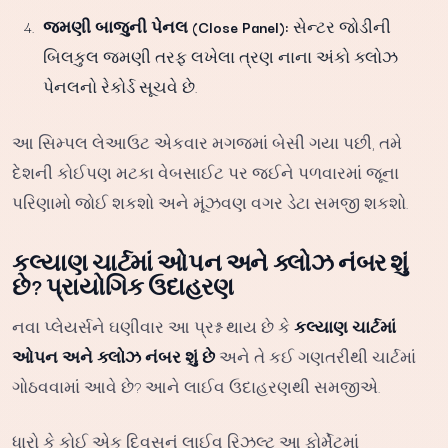
જમણી બાજુની પેનલ (Close Panel):
સેન્ટર જોડીની
બિલકુલ જમણી તરફ લખેલા ત્રણ નાના અંકો ક્લોઝ
પેનલનો રેકોર્ડ સૂચવે છે.
આ સિમ્પલ લેઆઉટ એકવાર મગજમાં બેસી ગયા પછી, તમે
દેશની કોઈપણ મટકા વેબસાઈટ પર જઈને પળવારમાં જૂના
પરિણામો જોઈ શકશો અને મૂંઝવણ વગર ડેટા સમજી શકશો.
કલ્યાણ ચાર્ટમાં ઓપન અને ક્લોઝ નંબર શું
છે? પ્રાયોગિક ઉદાહરણ
નવા પ્લેયર્સને ઘણીવાર આ પ્રશ્ન થાય છે કે
કલ્યાણ ચાર્ટમાં
ઓપન અને ક્લોઝ નંબર શું છે
અને તે કઈ ગણતરીથી ચાર્ટમાં
ગોઠવવામાં આવે છે? આને લાઈવ ઉદાહરણથી સમજીએ.
ધારો કે કોઈ એક દિવસનું લાઈવ રિઝલ્ટ આ ફોર્મેટમાં