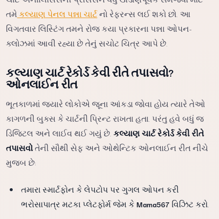
તમે
કલ્યાણ પેનલ પન્ના ચાર્ટ
નો રેફરન્સ લઈ શકો છો. આ
વિગતવાર લિસ્ટિંગ તમને રોજ કયા પ્રકારના પન્ના ઓપન-
ક્લોઝમાં આવી રહ્યા છે તેનું સચોટ ચિત્ર આપે છે.
કલ્યાણ ચાર્ટ રેકોર્ડ કેવી રીતે તપાસવો?
ઓનલાઈન રીત
ભૂતકાળમાં જ્યારે લોકોએ જૂના આંકડા જોવા હોય ત્યારે તેઓ
કાગળની બુક્સ કે ચાર્ટની પ્રિન્ટ રાખતા હતા. પરંતુ હવે બધું જ
ડિજિટલ અને લાઈવ થઈ ગયું છે.
કલ્યાણ ચાર્ટ રેકોર્ડ કેવી રીતે
તપાસવો
તેની સૌથી સેફ અને ઓથેન્ટિક ઓનલાઈન રીત નીચે
મુજબ છે:
તમારા સ્માર્ટફોન કે લેપટોપ પર ગુગલ ઓપન કરી
ભરોસાપાત્ર મટકા પ્લેટફોર્મ જેમ કે
Mama567
વિઝિટ કરો.