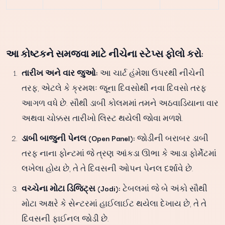
આ કોષ્ટકને સમજવા માટે નીચેના સ્ટેપ્સ ફોલો કરો:
તારીખ અને વાર જુઓ:
આ ચાર્ટ હંમેશા ઉપરથી નીચેની
તરફ, એટલે કે ક્રમશઃ જૂના દિવસોથી નવા દિવસો તરફ
આગળ વધે છે. સૌથી ડાબી કોલમમાં તમને અઠવાડિયાના વાર
અથવા ચોક્કસ તારીખો લિસ્ટ થયેલી જોવા મળશે.
ડાબી બાજુની પેનલ (Open Panel):
જોડીની બરાબર ડાબી
તરફ નાના ફોન્ટમાં જે ત્રણ આંકડા ઊભા કે આડા ફોર્મેટમાં
લખેલા હોય છે, તે તે દિવસની ઓપન પેનલ દર્શાવે છે.
વચ્ચેના મોટા ડિજિટ્સ (Jodi):
ટેબલમાં જે બે અંકો સૌથી
મોટા અક્ષરે કે સેન્ટરમાં હાઈલાઈટ થયેલા દેખાય છે, તે તે
દિવસની ફાઈનલ જોડી છે.