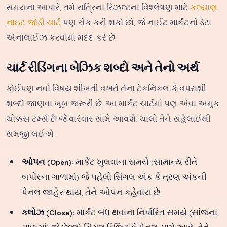
સમયના આધારે, તમે રાત્રિના રિઝલ્ટના વિશ્લેષણ માટે
કલ્યાણ
નાઇટ જોડી ચાર્ટ
પણ ચેક કરી શકો છો, જે નાઈટ માર્કેટનો ડેટા
એનાલાઈઝ કરવામાં મદદ કરે છે.
ચાર્ટ રીડિંગના બેઝિક શબ્દો અને તેનો અર્થ
કોઈપણ નવો વિષય શીખતી વખતે તેના ટેકનિકલ કે વપરાશી
શબ્દો જાણવા ખૂબ જરૂરી છે. આ માર્કેટ ચાર્ટમાં પણ એવા અમુક
ચોક્કસ ટર્મ્સ છે જે વારંવાર સામે આવશે. ચાલો તેને સહેલાઈથી
સમજી લઈએ:
ઓપન (Open):
માર્કેટ ખુલવાના સમયે (સામાન્ય રીતે
બપોરના ગાળામાં) જે પહેલો સિંગલ અંક કે ત્રણ અંકની
પેનલ જાહેર થાય, તેને ઓપન કહેવાય છે.
ક્લોઝ (Close):
માર્કેટ બંધ થવાના નિર્ધારિત સમયે (સાંજના