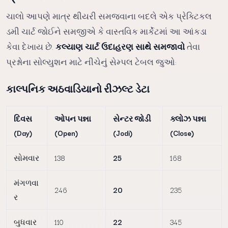
ચાલો આપણે માત્ર થીયરી સમજવાના બદલે એક પ્રેક્ટિકલ
ડમી ચાર્ટ જોઈને સમજીએ કે વાસ્તવિક માર્કેટમાં આ આંકડા
કેવા દેખાય છે.
કલ્યાણ ચાર્ટ ઉદાહરણ સાથે સમજાવો
તેવા
પ્રશ્નોના સોલ્યુશન માટે નીચેનું સેમ્પલ ટેબલ જુઓ:
કાલ્પનિક અઠવાડિયાનો રીઝલ્ટ ડેટા
દિવસ
ઓપન પન્ના
સેન્ટર જોડી
ક્લોઝ પન્ના
(Day)
(Open)
(Jodi)
(Close)
સોમવાર
138
25
168
મંગળવા
246
20
235
ર
બુધવાર
110
22
345