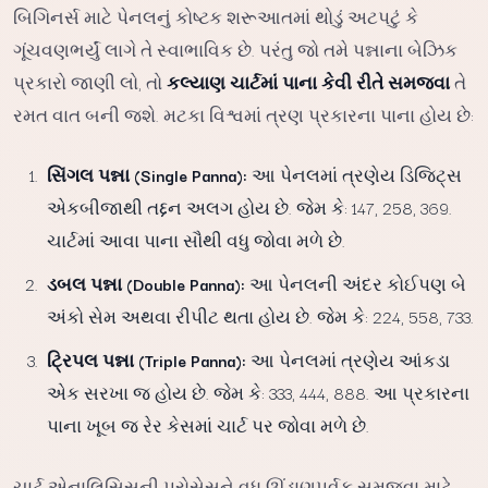
બિગિનર્સ માટે પેનલનું કોષ્ટક શરૂઆતમાં થોડું અટપટું કે
ગૂંચવણભર્યું લાગે તે સ્વાભાવિક છે. પરંતુ જો તમે પન્નાના બેઝિક
પ્રકારો જાણી લો, તો
કલ્યાણ ચાર્ટમાં પાના કેવી રીતે સમજવા
તે
રમત વાત બની જશે. મટકા વિશ્વમાં ત્રણ પ્રકારના પાના હોય છે:
સિંગલ પન્ના (Single Panna):
આ પેનલમાં ત્રણેય ડિજિટ્સ
એકબીજાથી તદ્દન અલગ હોય છે. જેમ કે: 147, 258, 369.
ચાર્ટમાં આવા પાના સૌથી વધુ જોવા મળે છે.
ડબલ પન્ના (Double Panna):
આ પેનલની અંદર કોઈપણ બે
અંકો સેમ અથવા રીપીટ થતા હોય છે. જેમ કે: 224, 558, 733.
ટ્રિપલ પન્ના (Triple Panna):
આ પેનલમાં ત્રણેય આંકડા
એક સરખા જ હોય છે. જેમ કે: 333, 444, 888. આ પ્રકારના
પાના ખૂબ જ રેર કેસમાં ચાર્ટ પર જોવા મળે છે.
ચાર્ટ એનાલિસિસની પ્રોસેસને વધુ ઊંડાણપૂર્વક સમજવા માટે