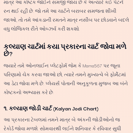
માત્ર આ કોષ્ટક જોઈને સમજી જાય છે કે અત્યારે કઈ પેટર્ન
રન થઈ રહી છે. જો તમે આ ચાર્ટને બરાબર સમજતા શીખી
જાઓ, તો તમે આંકડાની રમતને માત્ર નસીબ પર છોડવાને બદલે
વધુ લોજિકલ રીતે ઓબ્ઝર્વ કરી શકશો.
કલ્યાણ ચાર્ટમાં કયા પ્રકારના ચાર્ટ જોવા મળે
છે?
જ્યારે તમે ઓનલાઈન પ્લેટફોર્મ જેમ કે Mama567 પર જૂના
પરિણામો ચેક કરવા જાઓ છો, ત્યારે તમને મુખ્યત્વે બે ફોર્મેટમાં
આ ડેટા જોવા મળે છે. પ્લેયર્સ પોતાની અનુકૂળતા મુજબ આ બંને
કોષ્ટકનો અભ્યાસ કરે છે:
૧. કલ્યાણ જોડી ચાર્ટ (Kalyan Jodi Chart)
આ પ્રકારના ટેબલમાં તમને માત્ર બે અંકની જોડીઓનો જ
રેકોર્ડ જોવા મળશે. સોમવારથી લઈને શનિવાર કે રવિવાર સુધી