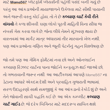
માટે
Mama567
પ્લેટફોર્મ પ્લેયર્સની પહેલી પસંદ બની ગયું છે.
પરંતુ આ આંકડાઓની માયાજાળને ઉકેલવા માટે સૌથી પાયાની
અને જરૂરી વસ્તુ કોઈ હોય, તો તે છે
કલ્યાણ ચાર્ટ કેવી રીતે
વાંચવો
તે કળા શીખવી. ઘણા લોકો પૂરતી માહિતી વિના સીધા જ
નંબર્સ ગેસ કરવા લાગે છે, જેના લીધે તેમને મૂંઝવણ થાય છે.
વાસ્તવમાં આ માર્કેટ માત્ર અંધારામાં તીર મારવાનો ખેલ નથી,
પણ આંકડાઓના ગણિત અને જૂની પેટર્નનું ગહન વિશ્લેષણ છે.
જો તમે પણ આ ગેમિંગ ફોર્મેટમાં નવા છો અને ઓનલાઈન
કલ્યાણ રિઝલ્ટ ચાર્ટના પાના જોઈને કન્ફ્યુઝ થઈ જાઓ છો,
તો ગભરાવાની જરૂર નથી. આ આર્ટીકલમાં આપણે Mama567 ના
ડેટાના આધારે એકદમ દેશી અને પ્રવાહિત ગુજરાતી ભાષામાં,
સરળ ઉદાહરણો સાથે સમજીશું કે આ આંકડાનો રેકોર્ડ શું છે અને
તેને જોવાની સાચી પદ્ધતિ કઈ છે. આ એક કમ્પ્લીટ
કલ્યાણ
ચાર્ટ ગાઈડ
છે, જે દરેક બિગિનર માટે મદદરૂપ સાબિત થશે.