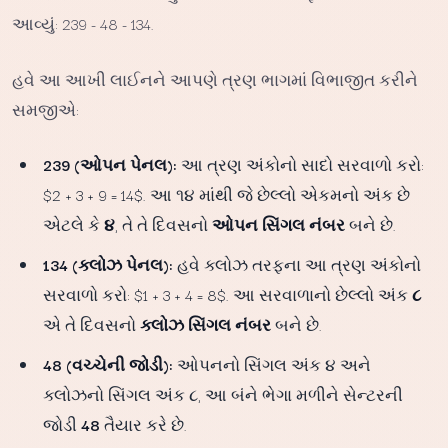
આવ્યું: 239 - 48 - 134.
હવે આ આખી લાઈનને આપણે ત્રણ ભાગમાં વિભાજીત કરીને
સમજીએ:
239 (ઓપન પેનલ):
આ ત્રણ અંકોનો સાદો સરવાળો કરો:
$2 + 3 + 9 = 14$. આ ૧૪ માંથી જે છેલ્લો એકમનો અંક છે
એટલે કે
૪
, તે તે દિવસનો
ઓપન સિંગલ નંબર
બને છે.
134 (ક્લોઝ પેનલ):
હવે ક્લોઝ તરફના આ ત્રણ અંકોનો
સરવાળો કરો: $1 + 3 + 4 = 8$. આ સરવાળાનો છેલ્લો અંક
૮
એ તે દિવસનો
ક્લોઝ સિંગલ નંબર
બને છે.
48 (વચ્ચેની જોડી):
ઓપનનો સિંગલ અંક ૪ અને
ક્લોઝનો સિંગલ અંક ૮, આ બંને ભેગા મળીને સેન્ટરની
જોડી
48
તૈયાર કરે છે.