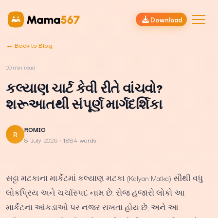
Download
← Back to Blog
10
min read
કલ્યાણ ચાર્ટ કેવી રીતે વાંચવો?
શરૂઆતથી સંપૂર્ણ માર્ગદર્શિકા
ROMIO
R
8 July 2026
· 1884 words
સટ્ટા મટકાના માર્કેટમાં કલ્યાણ મટકા (Kalyan Matka) સૌથી વધુ
લોકપ્રિય અને ચર્ચાસ્પદ નામ છે. રોજ હજારો લોકો આ
માર્કેટના આંકડાઓ પર નજર રાખતા હોય છે, અને આ