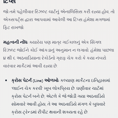
ટિપ્સ
જો તમે પહેલીવાર રિઝલ્ટ ચાર્ટનું એનાલિસિસ કરી રહ્યા હોવ, તો
એક્સપર્ટ્સ દ્વારા આપવામાં આવેલી આ ટિપ્સ હંમેશા મગજમાં
ફિટ રાખજો:
મહત્વની નોંધ:
ક્યારેય પણ માત્ર ગઈકાલનું એક સિંગલ
રિઝલ્ટ જોઈને કોઈ આંકડાનું અનુમાન ન લગાવો. હંમેશા પાછલા
૪ થી ૬ અઠવાડિયાના રેકોર્ડનો ગ્રાફ ચેક કરો કે કયા નંબરો
વારંવાર માર્કેટમાં આવી રહ્યા છે.
ક્રોસ પેટર્ન (Line) ઓળખો:
કલ્યાણ માર્કેટના ઇતિહાસમાં
'લાઈન ચેક કરવી' ખૂબ લોકપ્રિય છે. ઘણીવાર ચાર્ટમાં
ક્રોસ પેટર્ન બને છે, એટલે કે જે જોડી ગયા અઠવાડિયે
સોમવારે આવી હોય, તે આ અઠવાડિયે મંગળ કે બુધવારે
ક્રોસ ટ્રેન્ડમાં રીપીટ થવાની શક્યતા રહે છે.