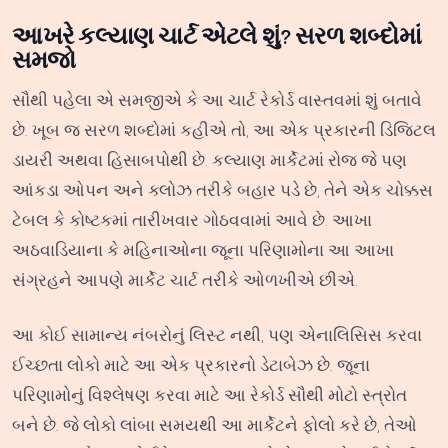
આખરે કલ્યાણ ચાર્ટ એટલે શું? સરળ શબ્દોમાં
સમજો
સૌથી પહેલા એ સમજીએ કે આ ચાર્ટ રેકોર્ડ વાસ્તવમાં શું બતાવે
છે. ખૂબ જ સરળ શબ્દોમાં કહીએ તો, આ એક પ્રકારની ડિજિટલ
ડાયરી અથવા હિસાબપોથી છે. કલ્યાણ માર્કેટમાં રોજ જે પણ
આંકડા ઓપન અને ક્લોઝ તરીકે બહાર પડે છે, તેને એક ચોક્કસ
ટેબલ કે કોષ્ટકમાં તારીખવાર ગોઠવવામાં આવે છે. આખા
અઠવાડિયાના કે મહિનાઓના જૂના પરિણામોના આ આખા
સંગ્રહને આપણે માર્કેટ ચાર્ટ તરીકે ઓળખીએ છીએ.
આ કોઈ સામાન્ય નંબરોનું લિસ્ટ નથી, પણ એનાલિસિસ કરવા
ઈચ્છતા લોકો માટે આ એક પ્રકારનો ડેટાબેઝ છે. જૂના
પરિણામોનું વિશ્લેષણ કરવા માટે આ રેકોર્ડ સૌથી મોટો સ્ત્રોત
બને છે. જે લોકો લાંબા સમયથી આ માર્કેટને ફોલો કરે છે, તેઓ