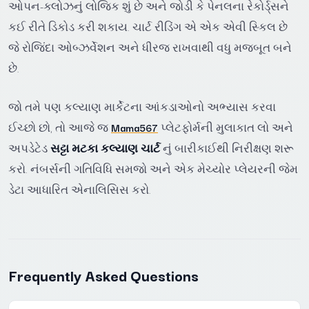
ઓપન-ક્લોઝનું લોજિક શું છે અને જોડી કે પેનલના રેકોર્ડ્સને
કઈ રીતે ડિકોડ કરી શકાય. ચાર્ટ રીડિંગ એ એક એવી સ્કિલ છે
જે રોજિંદા ઓબ્ઝર્વેશન અને ધીરજ રાખવાથી વધુ મજબૂત બને
છે.
જો તમે પણ કલ્યાણ માર્કેટના આંકડાઓનો અભ્યાસ કરવા
ઈચ્છો છો, તો આજે જ
Mama567
પ્લેટફોર્મની મુલાકાત લો અને
અપડેટેડ
સટ્ટા મટકા કલ્યાણ ચાર્ટ
નું બારીકાઈથી નિરીક્ષણ શરૂ
કરો. નંબર્સની ગતિવિધિ સમજો અને એક મેચ્યોર પ્લેયરની જેમ
ડેટા આધારિત એનાલિસિસ કરો.
Frequently Asked Questions