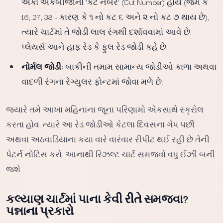
અંકો એકબીજાના 'કટ નંબર' (Cut Number) હોય (જેમ કે
16, 27, 38 - કારણ કે ૧ નો કટ ૬ અને ૨ નો કટ ૭ થાય છે),
ત્યારે ચાર્ટમાં તે જોડી લાલ રંગથી દર્શાવવામાં આવે છે.
પ્લેયર્સ આને હાફ રેડ કે ફુલ રેડ જોડી કહે છે.
નોર્મલ જોડી:
બાકીની તમામ સામાન્ય જોડીઓ કાળા અથવા
વાદળી રંગના રેગ્યુલર ફોન્ટમાં જોવા મળે છે.
જ્યારે તમે આખા મહિનાના જૂના પરિણામો એકસાથે સ્ક્રોલ
કરતા હોવ, ત્યારે આ રેડ જોડીઓ કેટલા દિવસના ગેપ પછી
અથવા અઠવાડિયાના કયા વારે વારંવાર રીપીટ થઈ રહી છે તેની
પેટર્ન નોટિસ કરો. આનાથી રિઝલ્ટ ચાર્ટ સમજવો વધુ ઈઝી બની
જશે.
કલ્યાણ ચાર્ટમાં પાના કેવી રીતે સમજવા?
પન્નાના પ્રકારો