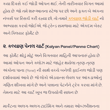
કયા દિવસે કઈ જોડી ઓપન થઈ, તેની તારીખવાર વિગત આમાં
હોય છે. જો તમે શરૂઆતના સ્ટેજ પર છો અને ફક્ત બે અંકના
નંબર્સ પર રિસર્ચ કરી રહ્યા છો, તો તમારે
કલ્યાણ જોડી ચાર્ટ
નો
અભ્યાસ કરવો જોઈએ, જે ટ્રેન્ડ સમજવા માટે એકદમ બેસ્ટ
અને ક્લિયર ફોર્મેટ છે.
૨. કલ્યાણ પેનલ ચાર્ટ (Kalyan Panel/Panna Chart)
આ ફોર્મેટ થોડું મોટું અને વિગતવાર માહિતી આપનારું હોય છે.
આમાં ઓપન અને ક્લોઝ માટે જાહેર થયેલા ત્રણ-ત્રણ
અંકોના પાના (Panel) ની સાથે વચ્ચે બનેલી ફાઈનલ જોડી પણ
દર્શાવવામાં આવે છે. જે લોકો એડવાન્સ લેવલ પર આંકડાઓનું
ગણિત શીખવા માંગે છે અને પન્નાના પેટર્નને ટ્રેક કરવા માંગે છે,
તેમના માટે આ ચાર્ટ ખૂબ જ ઉપયોગી સાધન છે.
માર્કેટના અલગ-અલગ ટાઈમિંગ અને તમારા ઓબ્ઝર્વેશનના