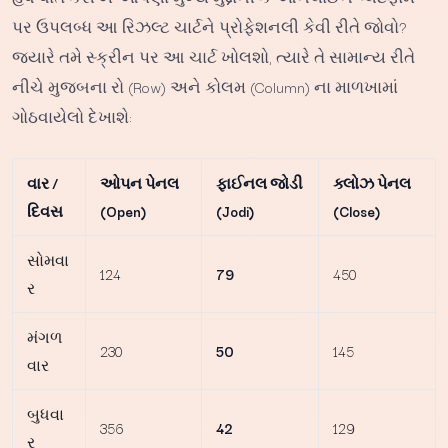
પર ઉપલબ્ધ આ રિઝલ્ટ ચાર્ટને પ્રોફેશનલી કેવી રીતે જોવો?
જ્યારે તમે સ્ક્રીન પર આ ચાર્ટ ખોલશો, ત્યારે તે સામાન્ય રીતે
નીચે મુજબના રો (Row) અને કોલમ (Column) ના માળખામાં
ગોઠવાયેલો દેખાશે:
વાર /
ઓપન પેનલ
ફાઈનલ જોડી
ક્લોઝ પેનલ
દિવસ
(Open)
(Jodi)
(Close)
સોમવા
124
79
450
ર
મંગળ
230
50
145
વાર
બુધવા
356
42
129
ર