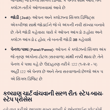
ગાળામાં) જે છેલ્લો સિંગલ ડિજિટ કે પેનલ સામે આવે, તેને
ક્લોઝ તરીકે ઓળખવામાં આવે છે.
જોડી (Jodi):
ઓપન અને ક્લોઝના સિંગલ ડિજિટ્સ
એકબીજા સાથે જોડાઈને જે બે અંકની નવી સંખ્યા બનાવે
છે, તેને જોડી કહેવાય. ધારો કે ઓપન આંકડો ૩ હોય અને
ક્લોઝ આંકડો ૮ હોય, તો બનતી જોડી
38
કહેવાશે.
પેનલ/પન્ના (Panel/Panna):
ઓપન કે ક્લોઝનો સિંગલ અંક
જે ત્રણ અંકોના ટોટલ (સરવાળા) માંથી નક્કી થાય છે, તેને
પેનલ કે પન્ના કહે છે. ઉદાહરણ તરીકે: 122 (૧+૨+૨ = ૫).
અહીં 122 એ પેનલ છે અને તેના સરવાળાનો છેલ્લો અંક ૫
એ સિંગલ ડિજિટ છે.
કલ્યાણ ચાર્ટ વાંચવાની સરળ રીત: સ્ટેપ-બાય-
સ્ટેપ પ્રોસેસ
હવે વાત કરીએ આપણા મુખ્ય મુદ્દાની કે ઓનલાઈન પ્લેટફોર્મ