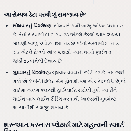
આ સેમ્પલ ડેટા પરથી શું સમજાય છે?
સોમવારનું વિશ્લેષણ:
સોમવારે ડાબી બાજુ ઓપન પન્ના 138
છે. તેનો સરવાળો $1+3+8 = 12$ એટલે છેલ્લો આંક
૨
થયો.
જમણી બાજુ ક્લોઝ પન્ના 168 છે, જેનો સરવાળો $1+6+8 =
15$ એટલે છેલ્લો આંક
૫
થયો. આમ વચ્ચે ફાઈનલ
જોડી
25
બનેલી દેખાય છે.
બુધવારનું વિશ્લેષણ:
બુધવારે વચ્ચેની જોડી 22 છે. તમે જોઈ
શકો છો કે બંને ડિજિટ સેમ હોવાથી આ એક રેડ જોડી છે, જે
ચાર્ટમાં અલગ કલરથી હાઈલાઈટ થયેલી હશે. આ રીતે
લાઈન બાય લાઈન રીડિંગ કરવાથી આંકડાની મુવમેન્ટ
આસાનીથી સમજી શકાય છે.
શરૂઆત કરનારા પ્લેયર્સ માટે મહત્વની સ્માર્ટ