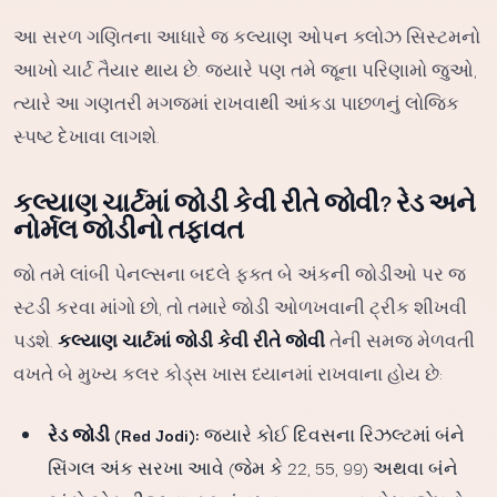
આ સરળ ગણિતના આધારે જ કલ્યાણ ઓપન ક્લોઝ સિસ્ટમનો
આખો ચાર્ટ તૈયાર થાય છે. જ્યારે પણ તમે જૂના પરિણામો જુઓ,
ત્યારે આ ગણતરી મગજમાં રાખવાથી આંકડા પાછળનું લોજિક
સ્પષ્ટ દેખાવા લાગશે.
કલ્યાણ ચાર્ટમાં જોડી કેવી રીતે જોવી? રેડ અને
નોર્મલ જોડીનો તફાવત
જો તમે લાંબી પેનલ્સના બદલે ફક્ત બે અંકની જોડીઓ પર જ
સ્ટડી કરવા માંગો છો, તો તમારે જોડી ઓળખવાની ટ્રીક શીખવી
પડશે.
કલ્યાણ ચાર્ટમાં જોડી કેવી રીતે જોવી
તેની સમજ મેળવતી
વખતે બે મુખ્ય કલર કોડ્સ ખાસ ધ્યાનમાં રાખવાના હોય છે:
રેડ જોડી (Red Jodi):
જ્યારે કોઈ દિવસના રિઝલ્ટમાં બંને
સિંગલ અંક સરખા આવે (જેમ કે 22, 55, 99) અથવા બંને