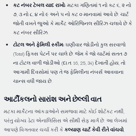
કટ નંબર ટેબલ યાદ રાખો:
મટકા ગણિતમાં ૧ નો કટ ૬, ૨ નો
૭, ૩ નો ૮, ૪ નો ૯ અને ૫ નો કટ ૦ માનવામાં આવે છે. ચાર્ટ
જોતી વખતે જુઓ કે માર્કેટ ઓરિજિનલ સીરિઝ ચલાવે છે કે
કટ નંબર સીરિઝ.
ટોટલ અને ફેમિલી સ્કીમ:
ઘણીવાર જોડીનો કુલ સરવાળો
(Total) ફિક્સ પેટર્ન પર ચાલે છે. જેમ કે જો ચાર્ટમાં સતત ૭
ના ટોટલ વાળી જોડીઓ (દા.ત. 16, 25, 34) દેખાતી હોય, તો
આગામી દિવસોમાં પણ તે જ ફેમિલીના નંબર્સ આવવાના
ચાન્સ વધી જાય છે.
આર્ટીકલનો સારાંશ અને છેલ્લી વાત
મટકા માર્કેટના આંકડાઓને સમજવા માટે કોઈ શોર્ટકટ નથી,
પરંતુ યોગ્ય ડેટા એનાલિસિસ એ સૌથી સેફ માર્ગ છે. આ લેખમાં
આપણે વિગતવાર ચર્ચા કરી કે
કલ્યાણ ચાર્ટ કેવી રીતે વાંચવો
,