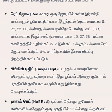
ரெட் ஜோடி (Red Jodi):
ஒரு ஜோடியில் உள்ள இரண்டு
எண்களும் ஒரே மாதிரியாக இருந்தால் (உதாரணமாக: 11,
22, 55, 00) அல்லது அவை ஒன்றோடொன்று 'கட்' (Cut)
எண்களாக இருந்தால் (உதாரணமாக: 16, 27, 38 - மட்கா
கணிதத்தில் 1 இன் கட் 6, 2 இன் கட் 7 ஆகும்), அவை ரெட்
ஜோடி எனப்படும். சில சார்ட்டுகளில் இவை சிவப்பு
நிறத்தில் காட்டப்படும்.
சிங்கிள் டிஜிட் (Single Digit):
0 முதல் 9 வரையிலான
ஏதேனும் ஒரு ஒற்றை எண். இது ஓப்பன் அல்லது குளோஸ்
பகுதியில் தனியாக வரும்போது இவ்வாறு
அழைக்கப்படும்.
ஹாஃப் ரெட் (Half Red):
ஓப்பன் அல்லது குளோஸ்
எண்களில் ஏதேனும் ஒரு பகுதியில் '0' அல்லது அதன் கட்