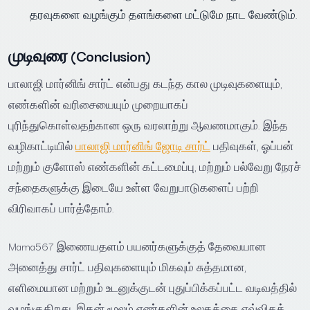
தரவுகளை வழங்கும் தளங்களை மட்டுமே நாட வேண்டும்.
முடிவுரை (Conclusion)
பாலாஜி மார்னிங் சார்ட் என்பது கடந்த கால முடிவுகளையும்,
எண்களின் வரிசையையும் முறையாகப்
புரிந்துகொள்வதற்கான ஒரு வரலாற்று ஆவணமாகும். இந்த
வழிகாட்டியில்
பாலாஜி மார்னிங் ஜோடி சார்ட்
பதிவுகள், ஓப்பன்
மற்றும் குளோஸ் எண்களின் கட்டமைப்பு, மற்றும் பல்வேறு நேரச்
சந்தைகளுக்கு இடையே உள்ள வேறுபாடுகளைப் பற்றி
விரிவாகப் பார்த்தோம்.
Mama567 இணையதளம் பயனர்களுக்குத் தேவையான
அனைத்து சார்ட் பதிவுகளையும் மிகவும் சுத்தமான,
எளிமையான மற்றும் உடனுக்குடன் புதுப்பிக்கப்பட்ட வடிவத்தில்
வழங்குகிறது. இதன் மூலம் எண்களின் உலகத்தை எவ்விதக்