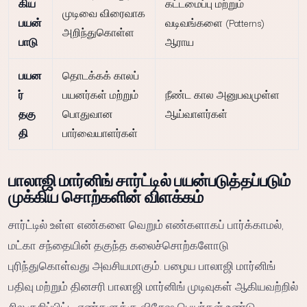
கிய
கட்டமைப்பு மற்றும்
முடிவை விரைவாக
பயன்
வடிவங்களை (Patterns)
அறிந்துகொள்ள
பாடு
ஆராய
பயன
தொடக்கக் காலப்
ர்
பயனர்கள் மற்றும்
நீண்ட கால அனுபவமுள்ள
தகு
பொதுவான
ஆய்வாளர்கள்
தி
பார்வையாளர்கள்
பாலாஜி மார்னிங் சார்ட்டில் பயன்படுத்தப்படும்
முக்கிய சொற்களின் விளக்கம்
சார்ட்டில் உள்ள எண்களை வெறும் எண்களாகப் பார்க்காமல்,
மட்கா சந்தையின் தகுந்த கலைச்சொற்களோடு
புரிந்துகொள்வது அவசியமாகும். பழைய பாலாஜி மார்னிங்
பதிவு மற்றும் தினசரி பாலாஜி மார்னிங் முடிவுகள் ஆகியவற்றில்
சில குறிப்பிட்ட எண்களுக்கு விசேஷ பெயர்கள் உண்டு: