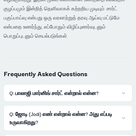
குழப்பமும் இன்றித் தெளிவாகக் கற்றறிய முடியும். சார்ட்
பகுப்பாய்வு என்பது ஒரு வரலாற்றுத் தரவு ஆய்வு மட்டுமே
என்பதை உணர்ந்து, எப்போதும் விழிப்புணர்வுடனும்
பொறுப்புடனும் செயல்படுங்கள்.
Frequently Asked Questions
Q: பாலாஜி மார்னிங் சார்ட் என்றால் என்ன?
A: பாலாஜி மார்னிங் சந்தையில் தினசரி வெளியாகும் ஓப்பன்
Q: ஜோடி (Jodi) எண் என்றால் என்ன? அது எப்படி
மற்றும் குளோஸ் எண்களின் முடிவுகளைத் தேதி மற்றும் வார
உருவாகிறது?
வாரியாக ஒழுங்கமைத்து வைக்கப்பட்டுள்ள ஒரு
அட்டவணையே பாலாஜி மார்னிங் சார்ட் ஆகும்.
A: சந்தையின் ஓப்பன் நேரத்தில் வெளியாகும் ஒரு ஒற்றை