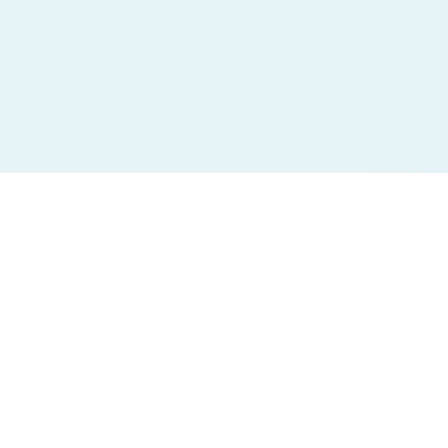
Jodi Charts
Pana Charts
SURYA MORNING
SURYA MORNING
BALAJI MORNING
BALAJI MORNING
SRIDEVI
SRIDEVI
TIME BAZAR
TIME BAZAR
MADHUR DAY
MADHUR DAY