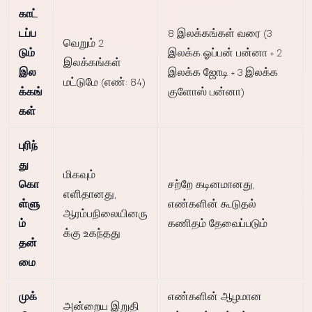
காட்
டப்ப
8 இலக்கங்கள் வரை (3
வெறும் 2
டும்
இலக்க ஓப்பன் பன்னா + 2
இலக்கங்கள்
இல
இலக்க ஜோடி + 3 இலக்க
மட்டுமே (எண்: 84)
க்கங்
குளோஸ் பன்னா)
கள்
புரிந்
து
மிகவும்
கொ
சற்றே கடினமானது,
எளிதானது,
ள்ளு
எண்களின் கூடுதல்
ஆரம்பநிலையினரு
ம்
கணிதம் தேவைப்படும்
க்கு உகந்தது
தன்
மை
முக்
எண்களின் ஆழமான
அன்றைய இறுதி