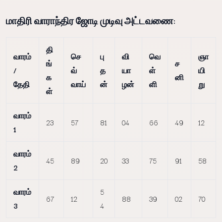
மாதிரி வாராந்திர ஜோடி முடிவு அட்டவணை:
தி
வாரம்
செ
பு
வி
வெ
ஞா
ங்
ச
/
வ்
த
யா
ள்
யி
க
னி
தேதி
வாய்
ன்
ழன்
ளி
று
ள்
வாரம்
23
57
81
04
66
49
12
1
வாரம்
45
89
20
33
75
91
58
2
வாரம்
5
67
12
88
39
02
70
3
4